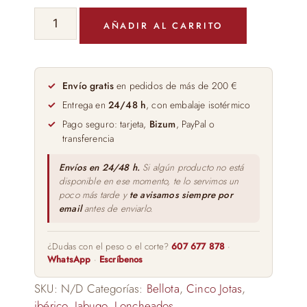
JAMON
AÑADIR AL CARRITO
100%
IBERICO
DE
BELLOTA
Envío gratis
en pedidos de más de 200 €
CINCO
Entrega en
24/48 h
, con embalaje isotérmico
JOTAS
Pago seguro: tarjeta,
Bizum
, PayPal o
100GR
transferencia
cantidad
Envíos en 24/48 h.
Si algún producto no está
disponible en ese momento, te lo servimos un
poco más tarde y
te avisamos siempre por
email
antes de enviarlo.
¿Dudas con el peso o el corte?
607 677 878
·
WhatsApp
·
Escríbenos
SKU:
N/D
Categorías:
Bellota
,
Cinco Jotas
,
ibérico
,
Jabugo
,
Loncheados