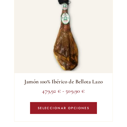
Jamón 100% Ibérico de Bellota Lazo
Rango
479,92
€
-
509,90
€
de
Este
precios:
producto
SELECCIONAR OPCIONES
tiene
desde
múltiples
479,92 €