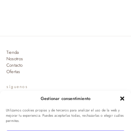
variantes.
hasta
Las
509,90 €
opciones
se
pueden
elegir
en
Tienda
la
Nosotros
página
Contacto
de
Ofertas
producto
síguenos
Gestionar consentimiento
INSTAGRAM
Utilizamos cookies propias y de terceros para analizar el uso de la web y
suscríbete a nuestras novedades
mejorar tu experiencia. Puedes aceptarlas todas, rechazarlas o elegir cuáles
permites.
ENVIAR