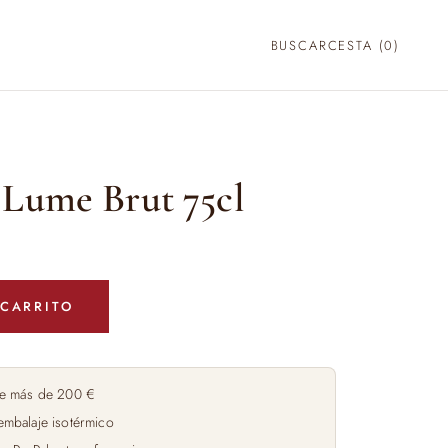
BUSCAR
CESTA (
0
)
 Lume Brut 75cl
 CARRITO
e más de 200 €
embalaje isotérmico