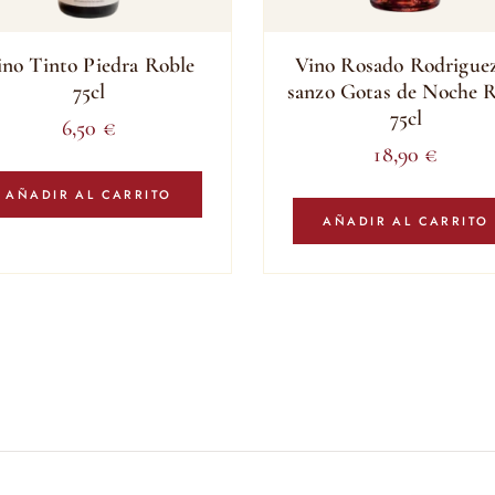
ino Tinto Piedra Roble
Vino Rosado Rodrigue
75cl
sanzo Gotas de Noche 
75cl
6,50
€
18,90
€
AÑADIR AL CARRITO
AÑADIR AL CARRITO