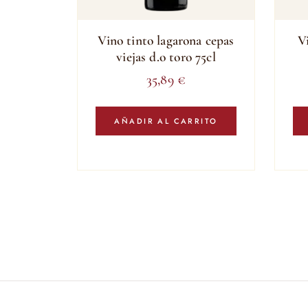
Vino tinto lagarona cepas
V
viejas d.o toro 75cl
35,89
€
AÑADIR AL CARRITO