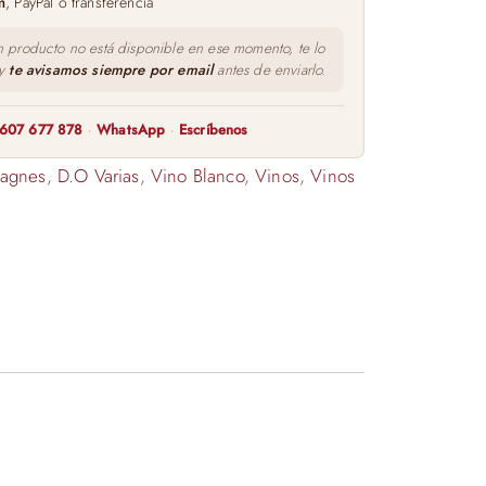
m
, PayPal o transferencia
n producto no está disponible en ese momento, te lo
 y
te avisamos siempre por email
antes de enviarlo.
607 677 878
·
WhatsApp
·
Escríbenos
agnes
,
D.O Varias
,
Vino Blanco
,
Vinos
,
Vinos