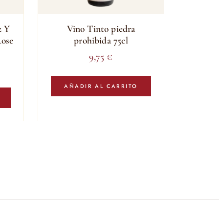
z Y
Vino Tinto piedra
Rose
prohibida 75cl
9,75
€
AÑADIR AL CARRITO