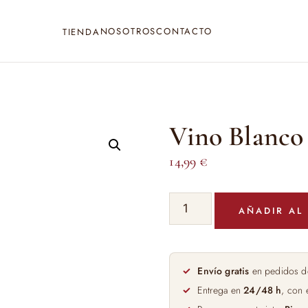
NOSOTROS
CONTACTO
TIENDA
Vino Blanco
14,99
€
Vino
AÑADIR AL
Blanco
Lume
Brut
75cl
Envío gratis
en pedidos d
cantidad
Entrega en
24/48 h
, con 