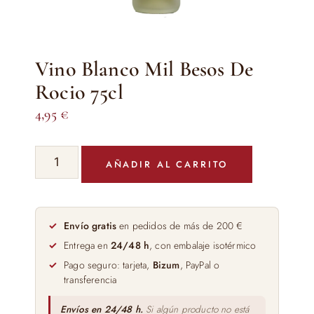
Vino Blanco Mil Besos De
Rocio 75cl
4,95
€
Vino
AÑADIR AL CARRITO
Blanco
Mil
Besos
De
Envío gratis
en pedidos de más de 200 €
Rocio
Entrega en
24/48 h
, con embalaje isotérmico
75cl
Pago seguro: tarjeta,
Bizum
, PayPal o
cantidad
transferencia
Envíos en 24/48 h.
Si algún producto no está