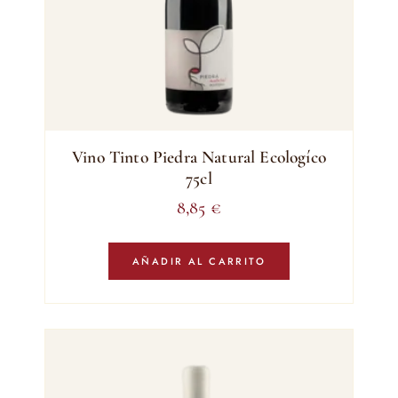
Vino Tinto Piedra Natural Ecologíco
75cl
8,85
€
AÑADIR AL CARRITO